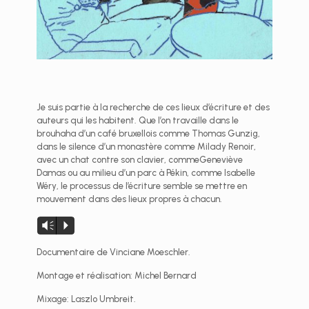
Je suis partie à la recherche de ces lieux d’écriture et des
auteurs qui les habitent. Que l’on travaille dans le
brouhaha d’un café bruxellois comme Thomas Gunzig,
dans le silence d’un monastère comme Milady Renoir,
avec un chat contre son clavier, commeGeneviève
Damas ou au milieu d’un parc à Pékin, comme Isabelle
Wéry, le processus de l’écriture semble se mettre en
mouvement dans des lieux propres à chacun.
Lecteur
Vm
P
audio
Documentaire de Vinciane Moeschler.
Montage et réalisation: Michel Bernard
Mixage: Laszlo Umbreit.