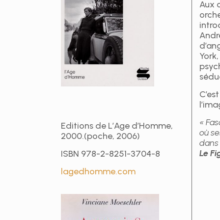
Aux c
orche
intro
Andr
d’ang
York,
psych
séduc
C’est
l’ima
« Fas
Editions de L’Age d’Homme,
où se
2000.(poche, 2006)
dans 
Le F
ISBN 978-2-8251-3704-8
lagedhomme.com