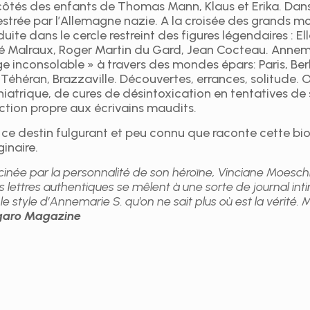
ôtés des enfants de Thomas Mann, Klaus et Erika. Dans
strée par l’Allemagne nazie. A la croisée des grands mo
duite dans le cercle restreint des figures légendaires : 
é Malraux, Roger Martin du Gard, Jean Cocteau. Annem
e inconsolable » à travers des mondes épars: Paris, Berl
 Téhéran, Brazzaville. Découvertes, errances, solitude. 
iatrique, de cures de désintoxication en tentatives de 
tion propre aux écrivains maudits.
 ce destin fulgurant et peu connu que raconte cette bio
ginaire.
cinée par la personnalité de son héroïne, Vinciane Moesc
s lettres authentiques se mêlent à une sorte de journal inti
le style d’Annemarie S. qu’on ne sait plus où est la vérité. 
igaro Magazine