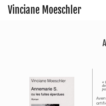
Vinciane Moeschler
A
« 
de
pas
Aven
artif