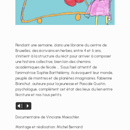
Pendant une semaine, dans une librairie du centre de
Bruxelles, des écrivains en herbes, entre 4 et 6 ans,
s’initient à la structure du récit pour arriver à composer
une histoire collective, bien loin des chemins
académiques de l’école ... Sous l’œil attentif de
l’animatrice Sophie Barthélémy, ils évoquent leur monde,
peuplé de montres et de planètes imaginaires. Fabienne
Blanchut, auteure pour la jeunesse et Pascale Gustin,
psychologue, complètent cet état des lieux du lien entre
l’écriture et nos tous petits.
Lecteur
Vm
P
audio
Documentaire de Vinciane Moeschler.
Montage et réalisation: Michel Bernard